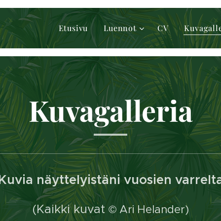
Etusivu
Luennot
CV
Kuvagall
Kuvagalleria
Kuvia näyttelyistäni vuosien varrelt
(Kaikki kuvat
© Ari Helander)