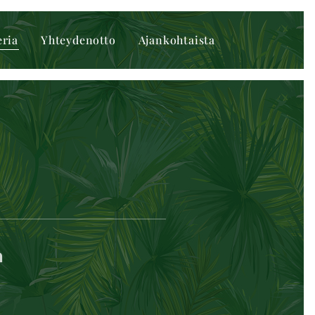
eria
Yhteydenotto
Ajankohtaista
a