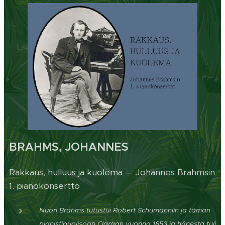
BRAHMS, JOHANNES
Rakkaus, hulluus ja kuolema — Johannes Brahmsin
1. pianokonsertto
Nuori Brahms tutustui Robert Schumanniin ja tämän
pianistipuolisoon Claraan vuonna 1853 ja hänestä tuli