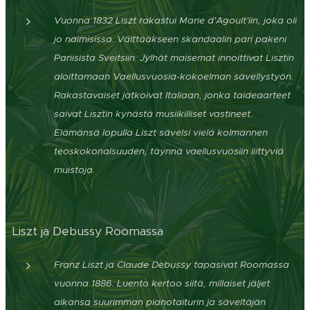
Vuonna 1832 Liszt rakastui Marie d'Agoult'iin, joka oli
jo naimisissa. Välttääkseen skandaalin pari pakeni
Pariisista Sveitsiin. Jylhät maisemat innoittivat Lisztin
aloittamaan Vaellusvuosia-kokoelman sävellystyön.
Rakastavaiset jatkoivat Italiaan, jonka taideaarteet
saivat Lisztin kynästä musiikilliset vastineet.
Elämänsä lopulla Liszt sävelsi vielä kolmannen
teoskokonaisuuden, täynnä vaellusvuosiin liittyviä
muistoja.
Liszt ja Debussy Roomassa
Franz Liszt ja Claude Debussy tapasivat Roomassa
vuonna 1886. Luento kertoo siitä, millaiset jäljet
aikansa suurimman pianotaiturin ja säveltäjän