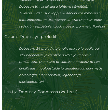
Debussystä tuli aikansa johtava säveltäjä.
Tulevaisuudenusko loppui kuitenkin ensimmäiseen
maailmansotaan. Maaliskuussa 1918 Debussy kuoli
syöpään zeppeliinien pudottaessa pommeja Pariisiin.
Claude Debussyn preludit
Debussyn 24 preludia pianolle jatkaa ja uudistaa
sitä perinnettä, joka alkoi Bachin ja Chopinin
preludeista. Debussyn preludeissa heijastuvat niin
kirjallisuus, maalaustaide ja arkkitehtuuri kuin myös
arkeologia, luonnonilmiöt, legendat ja
musiikkiteatteri.
Liszt ja Debussy Roomassa (ks. Liszt)