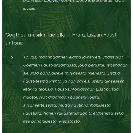
pianistisukupolven kasvattajana
jatkui pitkälti 1900-
luvulle.
Goetheä musiikin kielellä — Franz Lisztin Faust-
sinfonia
Taivas, maanpäällinen elämä ja helvetti yhdistyvät
Goethen Faust-draamassa, joka perustuu legendaan
sielunsa paholaiselle myyneestä miehestä. Lisztiä
Faust-teema kiehtoi ja hän sävelsi useita aiheeseen
liittyviä teoksia. Faust-sinfoniassaan Liszt piirtää
muotokuvat draamaan päähenkilöistä:
syvämietteisestä, mutta nautinnonhaluis
esta
Faustista, hänen rakastetustaan Gretchenistä sekä
itse paholaisesta, Mefistosta.