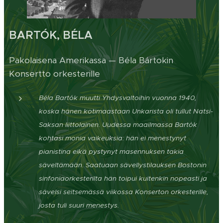
BARTÓK, BÉLA
Pakolaisena Amerikassa — Béla Bártokin
Konsertto orkesterille
Béla Bartók muutti Yhdysvaltoihin vuonna 1940,
koska hänen kotimaastaan Unkarista oli tullut Natsi-
Saksan liittolainen. Uudessa maailmassa Bartók
kohtasi monia vaikeuksia: hän ei menestynyt
pianistina eikä pystynyt masennuksen takia
säveltämään. Saatuaan sävellystilauksen Bostonin
sinfoniaorkesterilta hän toipui kuitenkin nopeasti ja
sävelsi seitsemässä viikossa Konserton orkesterille,
josta tuli suuri menestys.