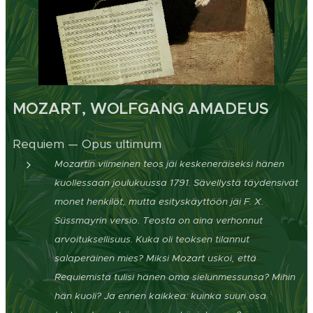
MOZART, WOLFGANG AMADEUS
Requiem — Opus ultimum
Mozartin viimeinen teos jäi keskeneräiseksi hänen
kuollessaan joulukuussa 1791. Sävellystä täydensivät
monet henkilöt, mutta esityskäyttöön jäi F. X.
Süssmayrin versio. Teosta on aina verhonnut
arvoituksellisuus. Kuka oli teoksen tilannut
salaperäinen mies? Miksi Mozart uskoi, että
Requiemista tulisi hänen oma sielunmessunsa? Mihin
hän kuoli? Ja ennen kaikkea: kuinka suuri osa