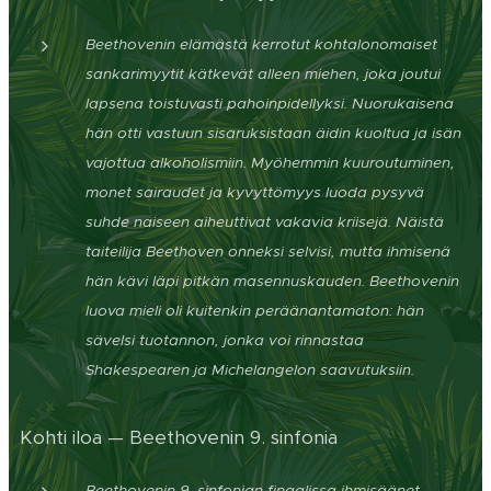
Beethovenin elämästä kerrotut kohtalonomaiset
sankarimyytit kätkevät alleen miehen, joka joutui
lapsena toistuvasti pahoinpidellyksi. Nuorukaisena
hän otti vastuun sisaruksistaan äidin kuoltua ja isän
vajottua alkoholismiin. Myöhemmin kuuroutuminen,
monet sairaudet ja kyvyttömyys luoda pysyvä
suhde naiseen aiheuttivat vakavia kriisejä. Näistä
taiteilija Beethoven onneksi selvisi, mutta ihmisenä
hän kävi läpi pitkän masennuskauden. Beethovenin
luova mieli oli kuitenkin peräänantamaton: hän
sävelsi tuotannon, jonka voi rinnastaa
Shakespearen ja Michelangelon saavutuksiin.
Kohti iloa — Beethovenin 9. sinfonia
Beethovenin 9. sinfonian finaalissa ihmisäänet