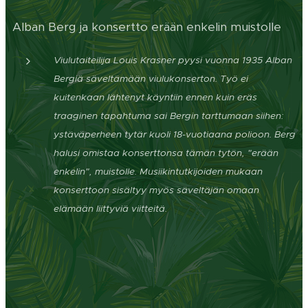
Alban Berg ja konsertto erään enkelin muistolle
Viulutaiteilija Louis Krasner pyysi vuonna 1935 Alban
Bergiä säveltämään viulukonserton. Työ ei
kuitenkaan lähtenyt käyntiin ennen kuin eräs
traaginen tapahtuma sai Bergin tarttumaan siihen:
ystäväperheen tytär kuoli 18-vuotiaana polioon. Berg
halusi omistaa konserttonsa tämän tytön, "erään
enkelin", muistolle. Musiikintutkijoiden mukaan
konserttoon sisältyy myös säveltäjän omaan
elämään liittyviä viitteitä.