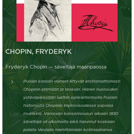
CHOPIN, FRYDERYK
Fryderyk Chopin — säveltäjä maanpaossa
Puolan kansan vaiheet liittyvät erottamattomasti
Chopinin elämään ja teoksiin. Hänen nuoruuden
ystäväpiirissään luettiin sankaritarinoita Puolan
historiasta Chopinin improvisoidessa sopivaa
musiikkia. Varsovan kansannousun aikaan 1830
säveltäjä oli ulkomailla eikä halunnut koskaan
palata Venäjän miehittämään kotimaahansa.