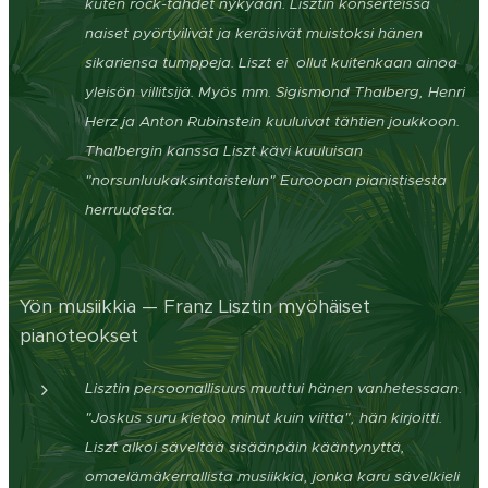
kuten rock-tähdet nykyään. Lisztin konserteissa
naiset pyörtyilivät ja keräsivät muistoksi hänen
sikariensa tumppeja. Liszt ei ollut
kuitenkaan
ainoa
yleisön villitsijä. Myös mm. Sigismond Thalberg, Henri
Herz ja Anton Rubinstein kuuluivat tähtien joukkoon.
Thalbergin kanssa Liszt kävi kuuluisan
"norsunluukaksintaistelun" Euroopan pianistisesta
herruudesta.
Yön musiikkia — Franz Lisztin myöhäiset
pianoteokset
Lisztin persoonallisuus muuttui hänen vanhetessaan.
"Joskus suru kietoo minut kuin viitta", hän kirjoitti.
Liszt alkoi säveltää sisäänpäin kääntynyttä,
omaelämäkerrallista musiikkia, jonka karu sävelkieli