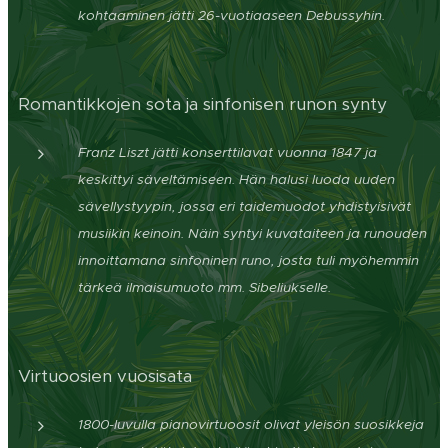
kohtaaminen jätti 26-vuotiaaseen Debussyhin.
Romantikkojen sota ja sinfonisen runon synty
Franz Liszt jätti konserttilavat vuonna 1847 ja
keskittyi säveltämiseen. Hän halusi luoda uuden
sävellystyypin, jossa eri taidemuodot yhdistyisivät
musiikin keinoin. Näin syntyi kuvataiteen ja runouden
innoittamana sinfoninen runo, josta tuli myöhemmin
tärkeä ilmaisumuoto mm. Sibeliukselle.
Virtuoosien vuosisata
1800-luvulla pianovirtuoosit olivat yleisön suosikkeja