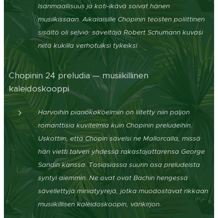
Isänmaallisuus ja koti-ikävä soivat hänen
musiikissaan. Aikalaisille Chopinin teosten poliittinen
sisältö oli selviö: säveltäjä Robert Schumann kuvasi
niitä kukilla verhotuiksi tykeiksi.
Chopinin 24 preludia — musiikillinen
kaleidoskooppi
Harvoihin pianokokoelmiin on liitetty niin paljon
romanttisia kuvitelmia kuin Chopinin preludeihin.
Uskottiin, että Chopin sävelsi ne Mallorcalla, missä
hän vietti talven yhdessä rakastajattarensa George
Sandin kanssa. Tosiasiassa suurin osa preludeista
syntyi aiemmin. Ne ovat ovat Bachin hengessä
sävellettyjä miniatyyrejä, jotka muodostavat rikkaan
musiikillisen kaleidoskoopin, värikirjon.