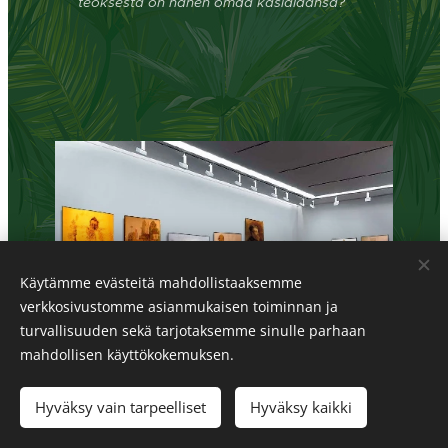
teoksesta on hänen omaa käsialaansa?
Käytämme evästeitä mahdollistaaksemme
verkkosivustomme asianmukaisen toiminnan ja
turvallisuuden sekä tarjotaksemme sinulle parhaan
mahdollisen käyttökokemuksen.
Hyväksy vain tarpeelliset
Hyväksy kaikki
MUSORGSKI, MODEST