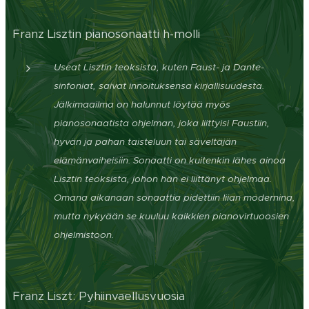
Franz Lisztin pianosonaatti h-molli
Useat Lisztin teoksista, kuten Faust- ja Dante-
sinfoniat, saivat innoituksensa kirjallisuudesta.
Jälkimaailma on halunnut löytää myös
pianosonaatista ohjelman, joka liittyisi Faustiin,
hyvän ja pahan taisteluun tai säveltäjän
elämänvaiheisiin. Sonaatti on kuitenkin lähes ainoa
Lisztin teoksista, johon hän ei liittänyt ohjelmaa.
Omana aikanaan sonaattia pidettiin liian modernina,
mutta nykyään se kuuluu kaikkien pianovirtuoosien
ohjelmistoon.
Franz Liszt: Pyhiinvaellusvuosia