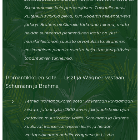
Schumanneille kuin perheenjäsen. Taivaalle nousi
kuitenkin synkkiä pilviä, kun Robertin mielenterveys
järkkyi. Brahms oli Claralle tärkeänä tukena, mutta
heidän suhteensa perimmäinen laatu on yksi
musiikinhistorian suurista arvoituksista. Brahmsin
ensimmäinen pianokonsertto heijastaa järkyttävien
tapahtumien tunnelmia.
Romantikkojen sota — Liszt ja Wagner vastaan
Schumann ja Brahms
Termiä "romantikkojen sota" käytetään kuvaamaan
kiistaa, jota käytiin 1800-luvun jälkipuoliskolla ajan
johtavien muusikoiden välillä. Schumann ja Brahms
kuuluivat konservatiiviseen leiriin ja heidän
vastapuolenaan nähtiin Wagnerin ja Lisztin