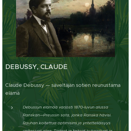
DEBUSSY, CLAUDE
Claude Debussy — säveltäjän sotien reunustama
elämä
Debussyn elämää varjosti 1870-luvun alussa
Ranskan—Preussin sota, jonka Ranska hävisi.
Rauhan koitettua optimisimi ja yritetteliäisyys
valtasivat alaa. Tieteet ja taiteet kukoistivat ja