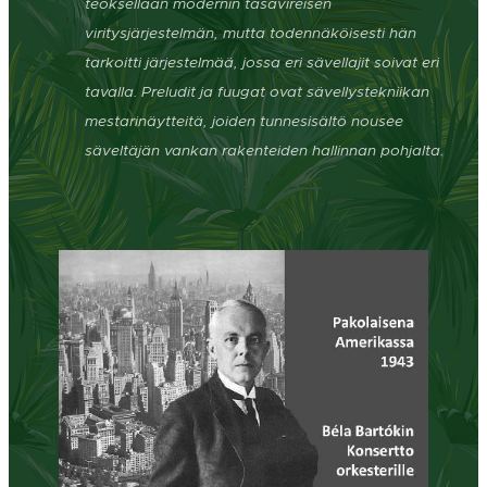
teoksellaan modernin tasavireisen
viritysjärjestelmän, mutta todennäköisesti hän
tarkoitti järjestelmää, jossa eri sävellajit soivat eri
tavalla. Preludit ja fuugat ovat sävellystekniikan
mestarinäytteitä, joiden tunnesisältö nousee
säveltäjän vankan rakenteiden hallinnan pohjalta.