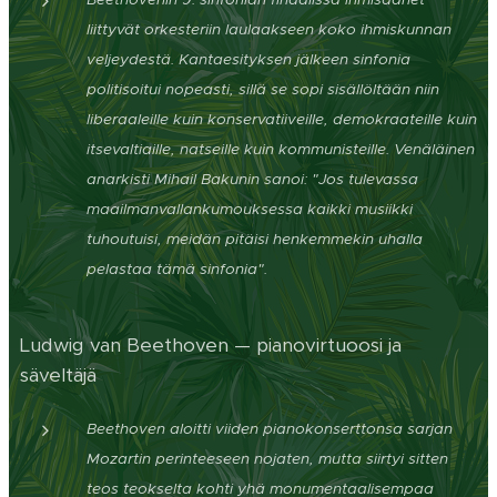
liittyvät orkesteriin laulaakseen koko ihmiskunnan
veljeydestä. Kantaesityksen jälkeen sinfonia
politisoitui nopeasti, sillä se sopi sisällöltään niin
liberaaleille kuin konservatiiveille, demokraateille kuin
itsevaltiaille, natseille kuin kommunisteille. Venäläinen
anarkisti Mihail Bakunin sanoi: "Jos tulevassa
maailmanvallankumouksessa kaikki musiikki
tuhoutuisi, meidän pitäisi henkemmekin uhalla
pelastaa tämä sinfonia".
Ludwig van Beethoven — pianovirtuoosi ja
säveltäjä
Beethoven aloitti viiden pianokonserttonsa sarjan
Mozartin perinteeseen nojaten, mutta siirtyi sitten
teos teokselta kohti yhä monumentaalisempaa