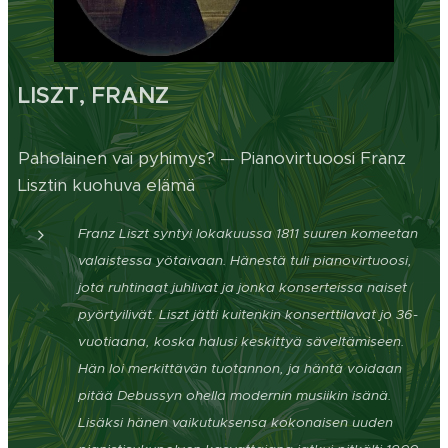
LISZT, FRANZ
Paholainen vai pyhimys? — Pianovirtuoosi Franz
Lisztin kuohuva elämä
Franz Liszt syntyi lokakuussa 1811 suuren komeetan
valaistessa yötaivaan. Hänestä tuli pianovirtuoosi,
jota ruhtinaat juhlivat ja jonka konserteissa naiset
pyörtyilivät. Liszt jätti kuitenkin konserttilavat jo 36-
vuotiaana, koska halusi keskittyä säveltämiseen.
Hän loi merkittävän tuotannon, ja häntä voidaan
pitää Debussyn ohella modernin musiikin isänä.
Lisäksi hänen vaikutuksensa
kokonaisen uuden